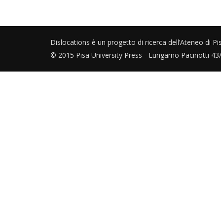
Dislocations è un progetto di ricerca dell’Ateneo di Pi
© 2015 Pisa University Press - Lungarno Pacinotti 4