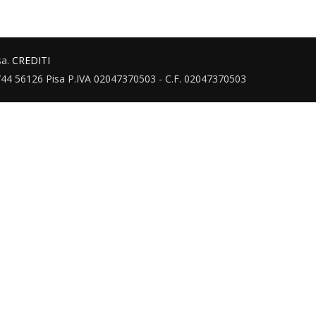
sa.
CREDITI
3/44 56126 Pisa P.IVA 02047370503 - C.F. 02047370503